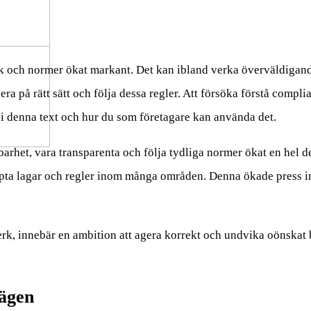
erk och normer ökat markant. Det kan ibland verka överväldigande
ra på rätt sätt och följa dessa regler. Att försöka förstå compli
i denna text och hur du som företagare kan använda det.
lbarhet, vara transparenta och följa tydliga normer ökat en hel d
skärpta lagar och regler inom många områden. Denna ökade press i
lverk, innebär en ambition att agera korrekt och undvika oönskat 
lägen