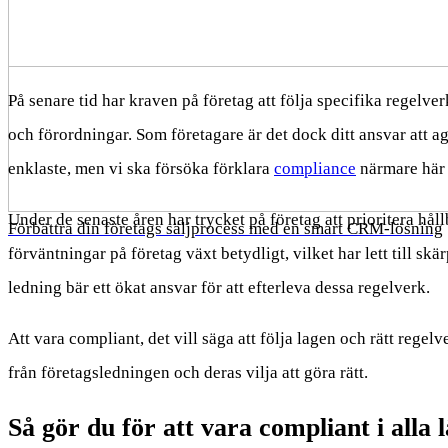
På senare tid har kraven på företag att följa specifika regelv
och förordningar. Som företagare är det dock ditt ansvar att age
enklaste, men vi ska försöka förklara
compliance
närmare här 
Under de senaste åren har trycket på företag att prioritera hål
Förbättra din företags säljprocess med en smart CRM-lösning
förväntningar på företag växt betydligt, vilket har lett till 
ledning bär ett ökat ansvar för att efterleva dessa regelverk.
Att vara compliant, det vill säga att följa lagen och rätt rege
från företagsledningen och deras vilja att göra rätt.
Så gör du för att vara compliant i alla 