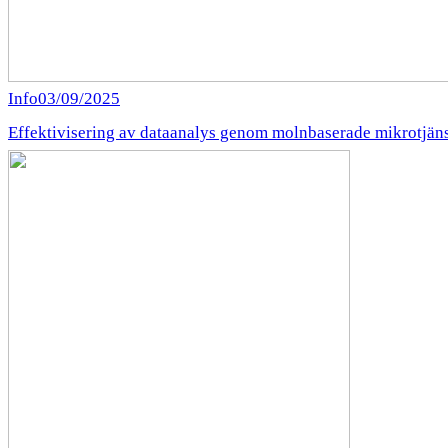
Info
03/09/2025
Effektivisering av dataanalys genom molnbaserade mikrotjäns