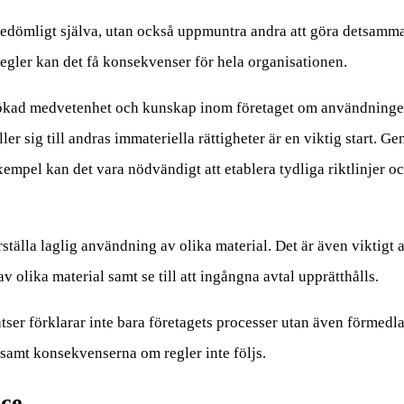
redömligt själva, utan också uppmuntra andra att göra detsamma
h regler kan det få konsekvenser för hela organisationen.
s ökad medvetenhet och kunskap inom företaget om användningen
ler sig till andras immateriella rättigheter är en viktig start.
l exempel kan det vara nödvändigt att etablera tydliga riktlinjer 
rställa laglig användning av olika material. Det är även viktigt
v olika material samt se till att ingångna avtal upprätthålls.
tser förklarar inte bara företagets processer utan även förmedl
r samt konsekvenserna om regler inte följs.
nce