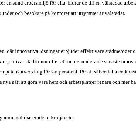
er en sund arbetsmiljö för alla, bidrar de till en välstädad arb
n kunder och besökare på kontoret att utrymmet är välstädat.
n, där innovativa lösningar erbjuder effektivare städmetoder oc
ter, strävar städfirmor efter att implementera de senaste innov
kompetensutveckling för sin personal, för att säkerställa en kon
ka nya sätt att göra våra hem och arbetsplatser renare och mer h
 genom molnbaserade mikrotjänster