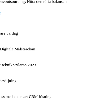
löneoutsourcing: Hitta den rätta balansen
4
nare vardag
Digitala Målsträckan
e teknikprylarna 2023
örsäljning
ocess med en smart CRM-lösning