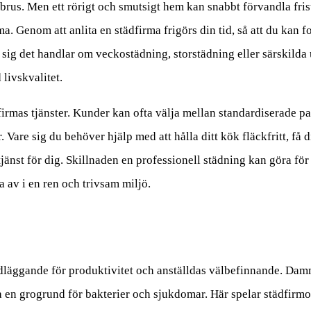
rus. Men ett rörigt och smutsigt hem kan snabbt förvandla frista
a. Genom att anlita en städfirma frigörs din tid, så att du kan f
 sig det handlar om veckostädning, storstädning eller särskilda
livskvalitet.
irmas tjänster. Kunder kan ofta välja mellan standardiserade pa
Vare sig du behöver hjälp med att hålla ditt kök fläckfritt, få di
jänst för dig. Skillnaden en professionell städning kan göra för
 av i en ren och trivsam miljö.
ndläggande för produktivitet och anställdas välbefinnande. Dam
ara en grogrund för bakterier och sjukdomar. Här spelar städfirmo