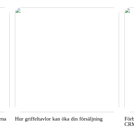
rna
Hur griffeltavlor kan öka din försäljning
Förb
CRM