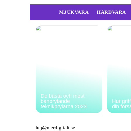
MJUKVARA
HÅRDVARA
De bästa och mest
banbrytande
Hur grif
teknikprylarna 2023
din förs
hej@merdigitalt.se