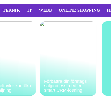
TEKNIK
IT
WEBB
ONLINE SHOPPING
H
Förbättra din företags
feltavlor kan öka
säljprocess med en
äljning
smart CRM-lösning