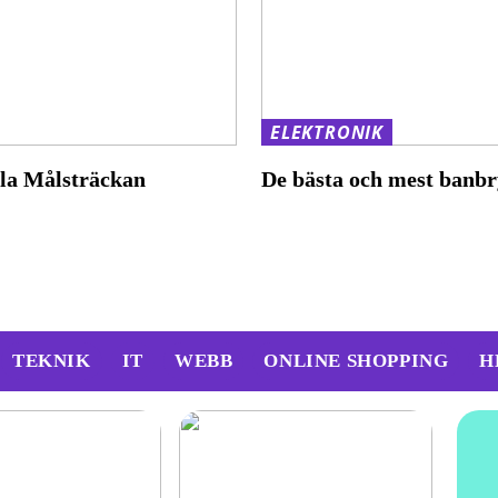
ELEKTRONIK
ala Målsträckan
De bästa och mest banbr
TEKNIK
IT
WEBB
ONLINE SHOPPING
H