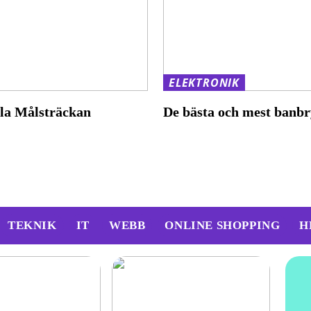
ELEKTRONIK
ala Målsträckan
De bästa och mest banbr
TEKNIK
IT
WEBB
ONLINE SHOPPING
H