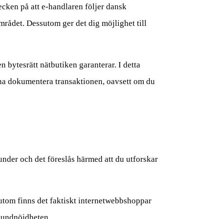
ecken på att e-handlaren följer dansk
rådet. Dessutom ger det dig möjlighet till
n bytesrätt nätbutiken garanterar. I detta
nna dokumentera transaktionen, oavsett om du
 kunder och det föreslås härmed att du utforskar
sutom finns det faktiskt internetwebbshoppar
kundnöjdheten.