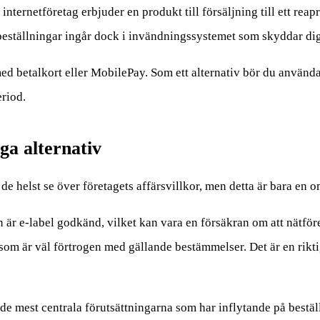
nternetföretag erbjuder en produkt till försäljning till ett reapr
tbeställningar ingår dock i invändningssystemet som skyddar di
d betalkort eller MobilePay. Som ett alternativ bör du använda
eriod.
ga alternativ
e helst se över företagets affärsvillkor, men detta är bara en o
r e-label godkänd, vilket kan vara en försäkran om att nätföret
som är väl förtrogen med gällande bestämmelser. Det är en rikti
i de mest centrala förutsättningarna som har inflytande på bestä