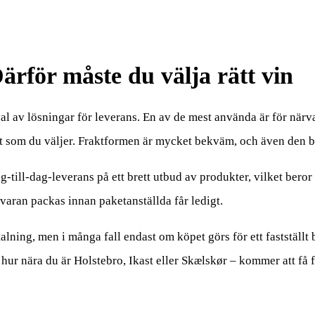
rför måste du välja rätt vin
val av lösningar för leverans. En av de mest använda är för närva
nkt som du väljer. Fraktformen är mycket bekväm, och även den bi
ag-till-dag-leverans på ett brett utbud av produkter, vilket bero
 varan packas innan paketanställda får ledigt.
talning, men i många fall endast om köpet görs för ett fastställt
ur nära du är Holstebro, Ikast eller Skælskør – kommer att få fr