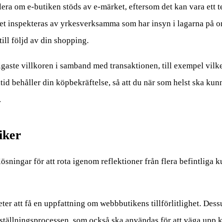
lera om e-butiken stöds av e-märket, eftersom det kan vara ett t
et inspekteras av yrkesverksamma som har insyn i lagarna på om
ill följd av din shopping.
ktigaste villkoren i samband med transaktionen, till exempel vilke
id behåller din köpbekräftelse, så att du när som helst ska ku
.
iker
 lösningar för att rota igenom reflektioner från flera befintliga
ter att få en uppfattning om webbbutikens tillförlitlighet. Des
ställningsprocessen, som också ska användas för att väga upp 