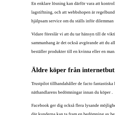
En enklare lösning kan därför vara att kontrol
lagstiftning, och att webbshopen är regelbund
hjälpsam service om du ställs inför dilemman t
Vidare föreslår vi att du tar hänsyn till de vi
sammanhang är det också avgörande att du allt
beställer produkter till en kvinna eller en man
Äldre köper från internetbut
Trustpilot tillhandahåller de facto fantastiska
näthandlarens bedömningar innan du köper .
Facebook ger dig också flera lysande möjlighe
där kunderna kan ta fram en bedömning av be