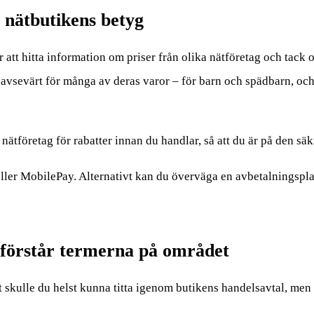
 nätbutikens betyg
att hitta information om priser från olika nätföretag och tack o
a avsevärt för många av deras varor – för barn och spädbarn, oc
ätföretag för rabatter innan du handlar, så att du är på den säkra
eller MobilePay. Alternativt kan du överväga en avbetalningsplan
 förstår termerna på området
t skulle du helst kunna titta igenom butikens handelsavtal, men