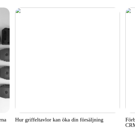
rna
Hur griffeltavlor kan öka din försäljning
Förb
CRM