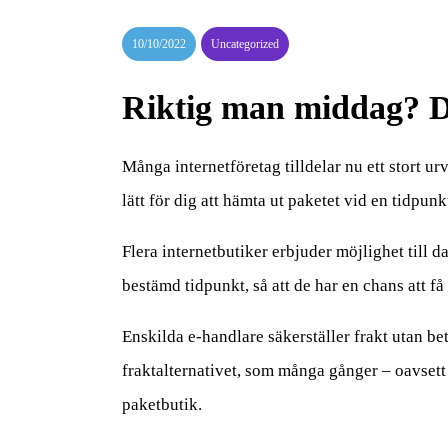
10/10/2022
Uncategorized
Riktig man middag? Dä
Många internetföretag tilldelar nu ett stort ur
lätt för dig att hämta ut paketet vid en tidpu
Flera internetbutiker erbjuder möjlighet till d
bestämd tidpunkt, så att de har en chans att få
Enskilda e-handlare säkerställer frakt utan be
fraktalternativet, som många gånger – oavsett h
paketbutik.