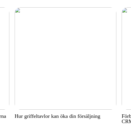
rna
Hur griffeltavlor kan öka din försäljning
Förb
CRM