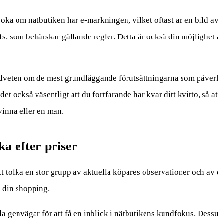
öka om nätbutiken har e-märkningen, vilket oftast är en bild av a
s. som behärskar gällande regler. Detta är också din möjlighet at
 medveten om de mest grundläggande förutsättningarna som påver
 det också väsentligt att du fortfarande har kvar ditt kvitto, s
vinna eller en man.
ka efter priser
att tolka en stor grupp av aktuella köpares observationer och a
r din shopping.
 genvägar för att få en inblick i nätbutikens kundfokus. Dessuto