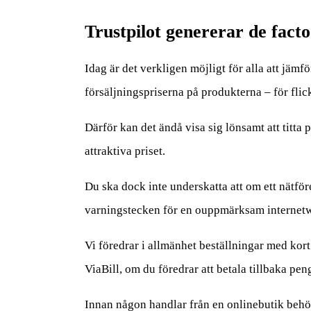
Trustpilot genererar de fact
Idag är det verkligen möjligt för alla att jämf
försäljningspriserna på produkterna – för flick
Därför kan det ändå visa sig lönsamt att titta 
attraktiva priset.
Du ska dock inte underskatta att om ett nätföret
varningstecken för en ouppmärksam internetw
Vi föredrar i allmänhet beställningar med kor
ViaBill, om du föredrar att betala tillbaka pen
Innan någon handlar från en onlinebutik behöve