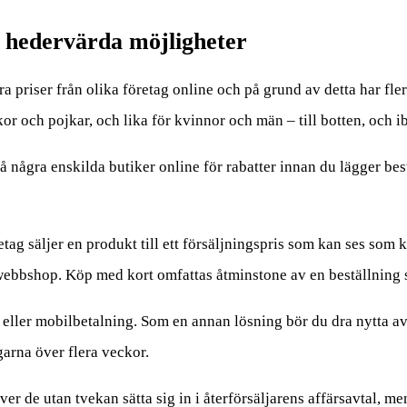
o hedervärda möjligheter
öra priser från olika företag online och på grund av detta har fl
or och pojkar, och lika för kvinnor och män – till botten, och ib
på några enskilda butiker online för rabatter innan du lägger best
ag säljer en produkt till ett försäljningspris som kan ses som kol
ebbshop. Köp med kort omfattas åtminstone av en beställning 
t eller mobilbetalning. Som en annan lösning bör du dra nytta av
garna över flera veckor.
r de utan tvekan sätta sig in i återförsäljarens affärsavtal, men