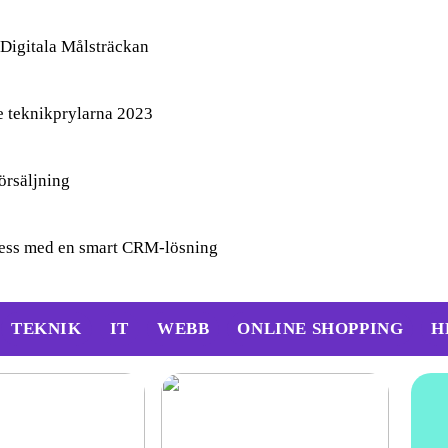
Digitala Målsträckan
e teknikprylarna 2023
örsäljning
ocess med en smart CRM-lösning
TEKNIK
IT
WEBB
ONLINE SHOPPING
H