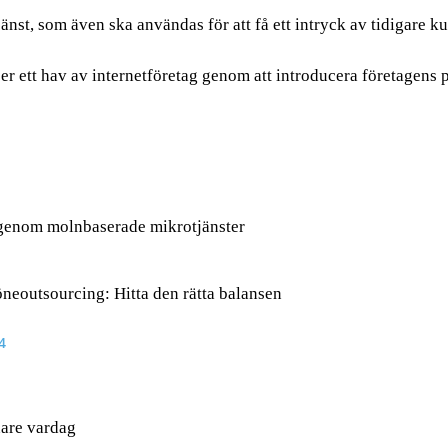
jänst, som även ska användas för att få ett intryck av tidigare k
er ett hav av internetföretag genom att introducera företagens 
 genom molnbaserade mikrotjänster
löneoutsourcing: Hitta den rätta balansen
4
nare vardag