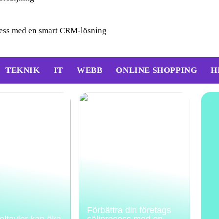
ocess med en smart CRM-lösning
TEKNIK
IT
WEBB
ONLINE SHOPPING
H
Förbättra din företags
feltavlor kan öka
säljprocess med en