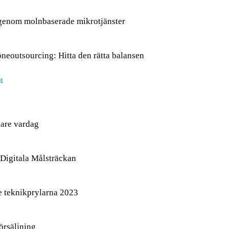
 genom molnbaserade mikrotjänster
löneoutsourcing: Hitta den rätta balansen
4
nare vardag
Digitala Målsträckan
e teknikprylarna 2023
örsäljning