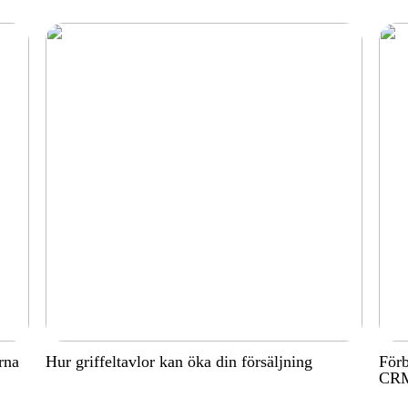
rna
Hur griffeltavlor kan öka din försäljning
Förb
CRM