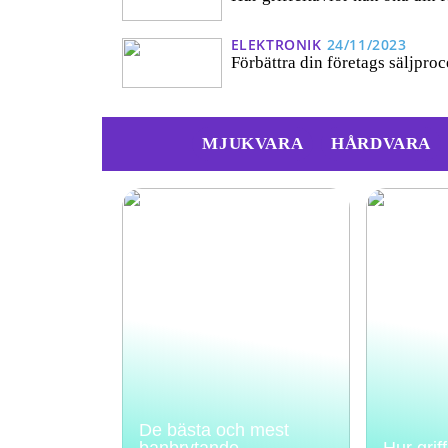
ELEKTRONIK
24/11/2023
Förbättra din företags säljpr
MJUKVARA
HÅRDVARA
De bästa och mest
banbrytande
Hur grif