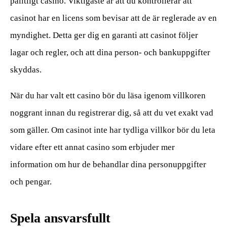
pålitligt casino. Viktigaste är att du kontrollerar att
casinot har en licens som bevisar att de är reglerade av en
myndighet. Detta ger dig en garanti att casinot följer
lagar och regler, och att dina person- och bankuppgifter
skyddas.
När du har valt ett casino bör du läsa igenom villkoren
noggrant innan du registrerar dig, så att du vet exakt vad
som gäller. Om casinot inte har tydliga villkor bör du leta
vidare efter ett annat casino som erbjuder mer
information om hur de behandlar dina personuppgifter
och pengar.
Spela ansvarsfullt