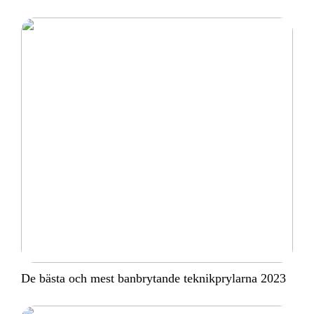
De bästa och mest banbrytande teknikprylarna 2023