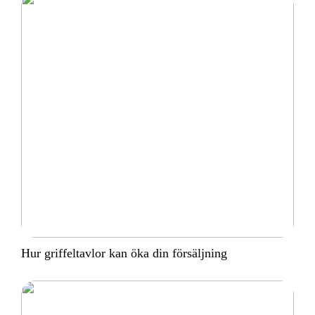
Hur griffeltavlor kan öka din försäljning