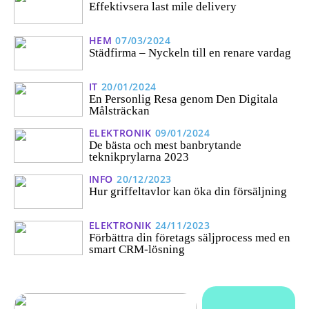
Effektivsera last mile delivery
HEM
07/03/2024
Städfirma – Nyckeln till en renare vardag
IT
20/01/2024
En Personlig Resa genom Den Digitala
Målsträckan
ELEKTRONIK
09/01/2024
De bästa och mest banbrytande
teknikprylarna 2023
INFO
20/12/2023
Hur griffeltavlor kan öka din försäljning
ELEKTRONIK
24/11/2023
Förbättra din företags säljprocess med en
smart CRM-lösning