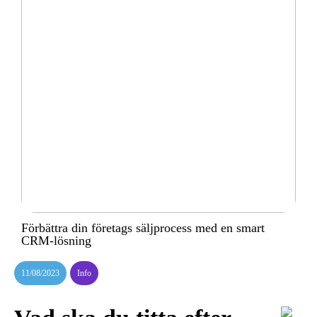
Förbättra din företags säljprocess med en smart
CRM-lösning
11/08/2023
Info