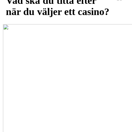
Vad ska du titta efter
när du väljer ett casino?