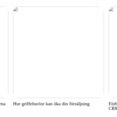
rna
Hur griffeltavlor kan öka din försäljning
Förb
CRM