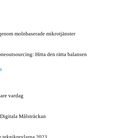
 genom molnbaserade mikrotjänster
löneoutsourcing: Hitta den rätta balansen
4
nare vardag
Digitala Målsträckan
e teknikprylarna 2023