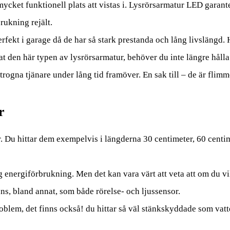
cket funktionell plats att vistas i. Lysrörsarmatur LED garante
rukning rejält.
erfekt i garage då de har så stark prestanda och lång livslängd.
at den här typen av lysrörsarmatur, behöver du inte längre hålla 
rogna tjänare under lång tid framöver. En sak till – de är flimm
r
r. Du hittar dem exempelvis i längderna 30 centimeter, 60 centi
åg energiförbrukning. Men det kan vara värt att veta att om du v
ns, bland annat, som både rörelse- och ljussensor.
oblem, det finns också! du hittar så väl stänkskyddade som vatt