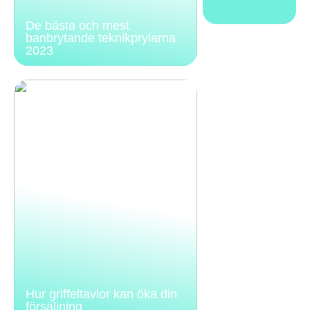
De bästa och mest
banbrytande teknikprylarna
2023
Hur griffeltavlor kan öka din
försäljning