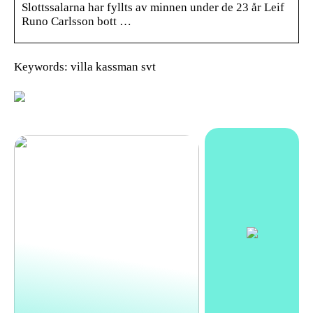
Slottssalarna har fyllts av minnen under de 23 år Leif
Runo Carlsson bott …
Keywords: villa kassman svt