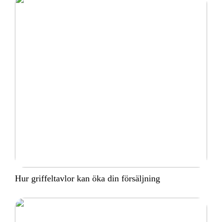
Hur griffeltavlor kan öka din försäljning