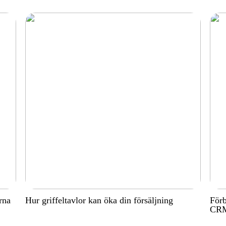
rna
Hur griffeltavlor kan öka din försäljning
Förb
CRM