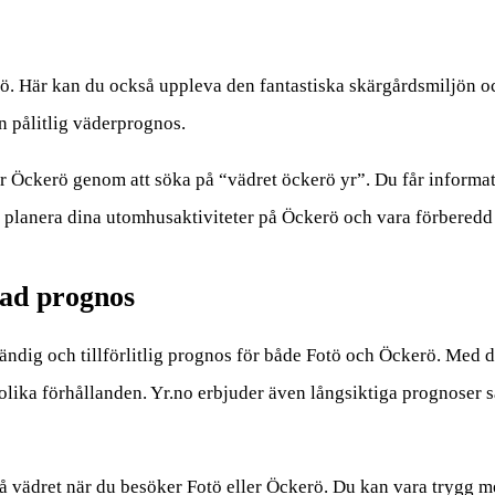
ö. Här kan du också uppleva den fantastiska skärgårdsmiljön oc
en pålitlig väderprognos.
ör Öckerö genom att söka på “vädret öckerö yr”. Du får inform
 planera dina utomhusaktiviteter på Öckerö och vara förberedd 
rad prognos
llständig och tillförlitlig prognos för både Fotö och Öckerö. Me
 olika förhållanden. Yr.no erbjuder även långsiktiga prognoser så
 vädret när du besöker Fotö eller Öckerö. Du kan vara trygg med 