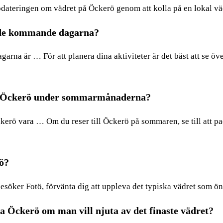
dateringen om vädret på Öckerö genom att kolla på en lokal väd
ö de kommande dagarna?
rna är … För att planera dina aktiviteter är det bäst att se öv
på Öckerö under sommarmånaderna?
ö vara … Om du reser till Öckerö på sommaren, se till att pack
tö?
söker Fotö, förvänta dig att uppleva det typiska vädret som ön
ka Öckerö om man vill njuta av det finaste vädret?