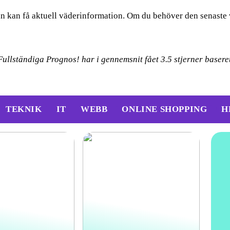
man kan få aktuell väderinformation. Om du behöver den senaste
 Fullständiga Prognos! har i gennemsnit fået
3.5
stjerner basere
TEKNIK
IT
WEBB
ONLINE SHOPPING
H