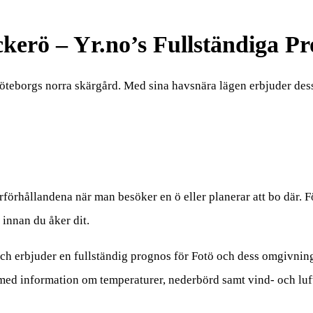
kerö – Yr.no’s Fullständiga Pr
öteborgs norra skärgård. Med sina havsnära lägen erbjuder dess
erförhållandena när man besöker en ö eller planerar att bo där. F
t innan du åker dit.
 och erbjuder en fullständig prognos för Fotö och dess omgivni
med information om temperaturer, nederbörd samt vind- och luft