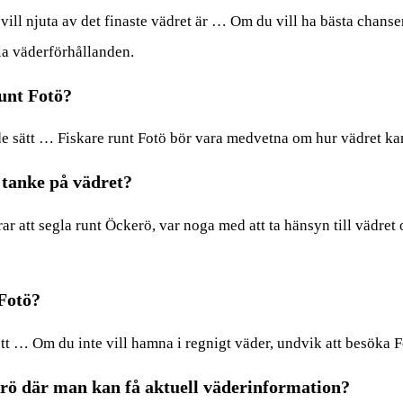
ll njuta av det finaste vädret är … Om du vill ha bästa chansen
la väderförhållanden.
unt Fotö?
de sätt … Fiskare runt Fotö bör vara medvetna om hur vädret kan
 tanke på vädret?
 att segla runt Öckerö, var noga med att ta hänsyn till vädret o
 Fotö?
tt … Om du inte vill hamna i regnigt väder, undvik att besöka 
rö där man kan få aktuell väderinformation?