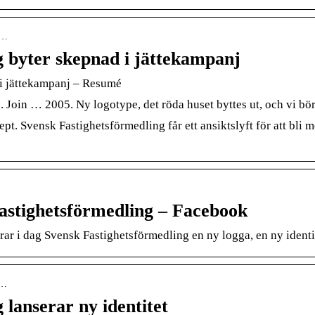
s…
g byter skepnad i jättekampanj
 i jättekampanj – Resumé
e. Join … 2005. Ny logotype, det röda huset byttes ut, och vi b
ept. Svensk Fastighetsförmedling får ett ansiktslyft för att bli
Fastighetsförmedling – Facebook
rar i dag Svensk Fastighetsförmedling en ny logga, en ny identit
f…
 lanserar ny identitet