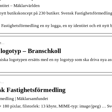
ntitet – Mäklarvärlden
t nytt butikskoncept på 230 butiker. Svensk Fastighetsförmedli
sk Fastighetsförmedling en ny logga, en ny identitet och ett ny
yte…
 logotyp – Branschkoll
ska logotypen ersätts med en ny logotyp som ska driva nya ass
l-…
nsk Fastighetsförmedling
örmedling | Mäklarsamfundet
× 180 pixlar, filstorlek: 13 kbyte, MIME-typ: image/jpeg) … S