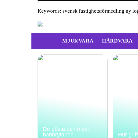
Keywords: svensk fastighetsförmedling ny lo
MJUKVARA
HÅRDVARA
De bästa och mest
banbrytande
Hur grif