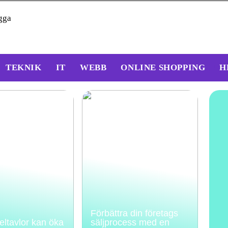
gga
TEKNIK
IT
WEBB
ONLINE SHOPPING
H
Förbättra din företags
feltavlor kan öka
säljprocess med en