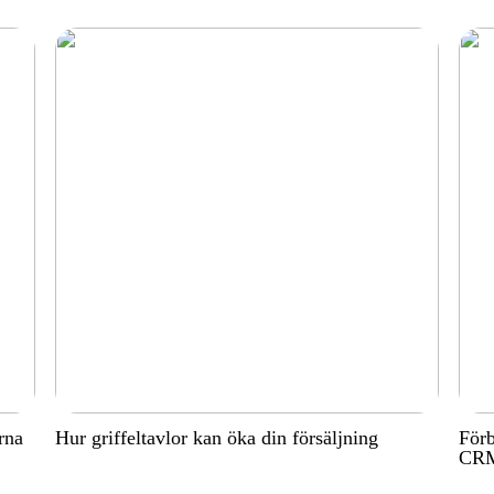
rna
Hur griffeltavlor kan öka din försäljning
Förb
CRM