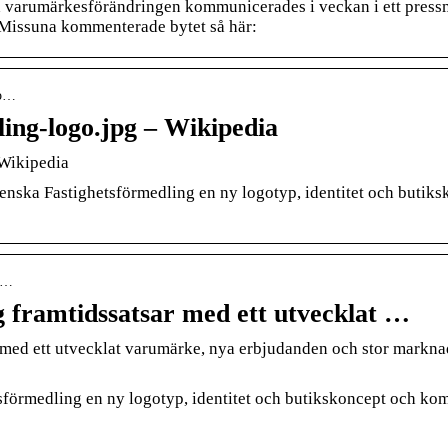
h varumärkesförändringen kommunicerades i veckan i ett pres
 Missuna kommenterade bytet så här:
fo…
ling-logo.jpg – Wikipedia
 Wikipedia
venska Fastighetsförmedling en ny logotyp, identitet och buti
k-…
g framtidssatsar med ett utvecklat …
 med ett utvecklat varumärke, nya erbjudanden och stor markn
sförmedling en ny logotyp, identitet och butikskoncept och ko