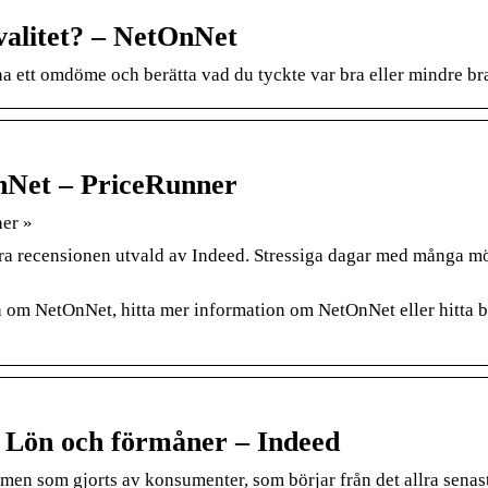
alitet? – NetOnNet
mna ett omdöme och berätta vad du tyckte var bra eller mindre br
nNet – PriceRunner
er »
a recensionen utvald av Indeed. Stressiga dagar med många mö
om NetOnNet, hitta mer information om NetOnNet eller hitta 
 Lön och förmåner – Indeed
men som gjorts av konsumenter, som börjar från det allra senast