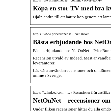
http s://www.netonnet.se › content › orvar-stor-tv
Köpa en stor TV med bra kv
Hjälp andra till ett bättre köp genom att lä
http s://www.pricerunner.se › NetOnNet
Bästa erbjudande hos NetO
Bästa erbjudande hos NetOnNet – PriceRunn
Recension utvald av Indeed. Mest användbar
leverantörer.
Läs våra användarrecensioner och omdömen 
online i Sverige.
http s://se.indeed.com › … › Recensioner från anställda
NetOnNet – recensioner om
Under fliken recensioner hittar du alla omdö