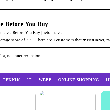
et…
se Before You Buy
et.se Before You Buy | netonnet.se
erage score of 2.33. There are 1 customers that ❤ NetOnNet, ra
lot, netonnet recension
TEKNIK
IT
WEBB
ONLINE SHOPPING
H