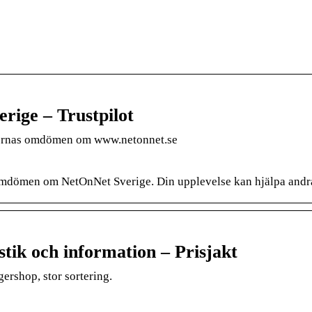
ige – Trustpilot
ernas omdömen om www.netonnet.se
dömen om NetOnNet Sverige. Din upplevelse kan hjälpa andra at
tik och information – Prisjakt
ershop, stor sortering.