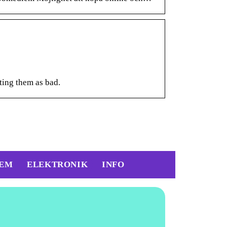
ting them as bad.
EM
ELEKTRONIK
INFO