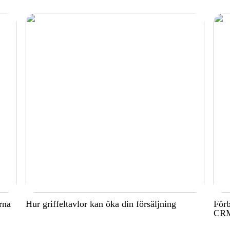
rna
Hur griffeltavlor kan öka din försäljning
Förb
CRM