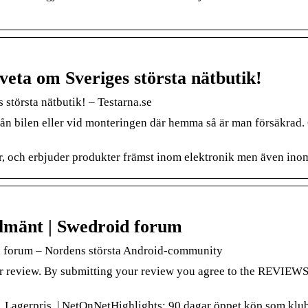
veta om Sveriges största nätbutik!
största nätbutik! – Testarna.se
n bilen eller vid monteringen där hemma så är man försäkrad. G
er, och erbjuder produkter främst inom elektronik men även inom
llmänt | Swedroid forum
id forum – Nordens största Android-community
ur review. By submitting your review you agree to the REVIEWS.i
t. Lagerpris. | NetOnNetHighlights: 90 dagar öppet köp som k