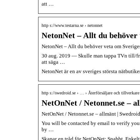
att …
http s://www.testarna.se › netonnet
NetonNet – Allt du behöver 
NetonNet – Allt du behöver veta om Sveriges 
30 aug. 2019 — Skulle man tappa TVn till/frå
att säga …
NetonNet är en av sveriges största nätbutik
http s://swedroid.se › … › Återförsäljare och tillverkare
NetOnNet / Netonnet.se – a
NetOnNet / Netonnet.se – allmänt | Swedro
You will be contacted by email to verify yo
by …
Skapar en tråd för NetOnNet: Snabbt. Enkel