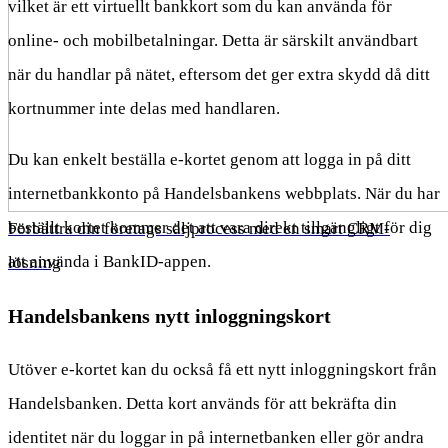
vilket är ett virtuellt bankkort som du kan använda för
online- och mobilbetalningar. Detta är särskilt användbart
när du handlar på nätet, eftersom det ger extra skydd då ditt
kortnummer inte delas med handlaren.
Du kan enkelt beställa e-kortet genom att logga in på ditt
internetbankkonto på Handelsbankens webbplats. När du har
beställt kortet kommer det att vara direkt tillgängligt för dig
Förbättra din företags säljprocess med en smart CRM-
att använda i BankID-appen.
lösning
Handelsbankens nytt inloggningskort
Utöver e-kortet kan du också få ett nytt inloggningskort från
Handelsbanken. Detta kort används för att bekräfta din
identitet när du loggar in på internetbanken eller gör andra