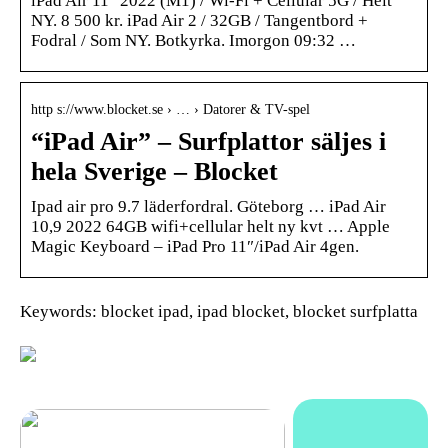
iPad Air 11″ 2022 (M1) / Wi-Fi + Cellular 5G / Helt
NY. 8 500 kr. iPad Air 2 / 32GB / Tangentbord +
Fodral / Som NY. Botkyrka. Imorgon 09:32 …
http s://www.blocket.se › … › Datorer & TV-spel
“iPad Air” – Surfplattor säljes i
hela Sverige – Blocket
Ipad air pro 9.7 läderfordral. Göteborg … iPad Air
10,9 2022 64GB wifi+cellular helt ny kvt … Apple
Magic Keyboard – iPad Pro 11″/iPad Air 4gen.
Keywords: blocket ipad, ipad blocket, blocket surfplatta